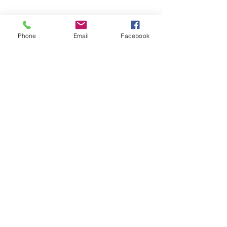
Phone
Email
Facebook
集まったさつきレンジャーにおはぎ
が配られると、
皆さん大興奮！
美味しくおいしくいただきました。
さつきレンジャーの活動は朝食前に
行われます。
片道約１キロ。
活動時間は１時間程度。