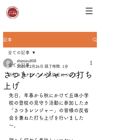
記事
全ての記事
shimizu808
全ての記事
2023年2月26日
読了時間: 1分
さつきレンジャーの打ち
新型コロナウィルス感染症について
上げ
先日、年春から秋にかけて丘珠小学
校の登校の見守り活動に参加したカ
「さつきレンジャー」の皆様の反省
会を兼ねた打ち上げを行いました
～。