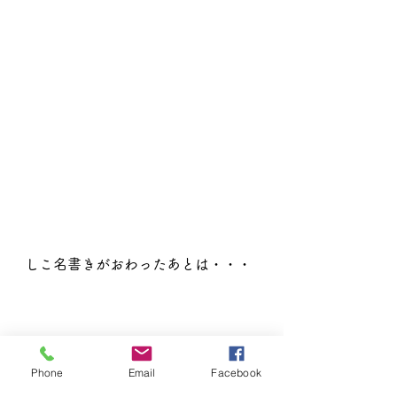
しこ名書きがおわったあとは・・・
筆に興味を持ったお友達と一緒に
Phone
Email
Facebook