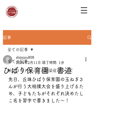
記事
全ての記事
shimizu808
全ての記事
2024年2月11日
読了時間: 1分
ひばり保育園 書道
新型コロナウィルス感染症について
先日、丘珠ひばり保育園の玉ねぎさ
んが行う大相撲大会を盛り上げるた
め、子どもたちがそれぞれ決めたし
こ名を習字で書きました～！