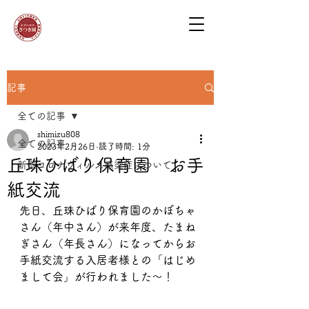
記事
全ての記事
shimizu808
全ての記事
2023年2月26日
読了時間: 1分
丘珠ひばり保育園 お手
新型コロナウィルス感染症について
紙交流
先日、丘珠ひばり保育園のかぼちゃ
さん（年中さん）が来年度、たまね
ぎさん（年長さん）になってからお
手紙交流する入居者様との「はじめ
まして会」が行われました～！