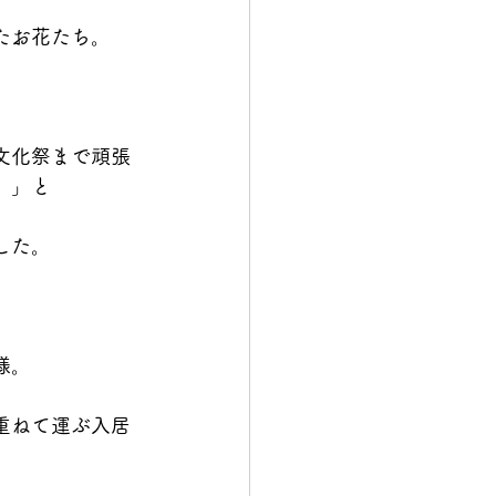
たお花たち。
文化祭まで頑張
。」と
した。
様。
重ねて運ぶ入居