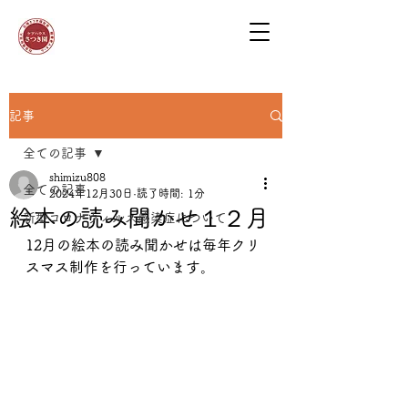
記事
全ての記事
shimizu808
全ての記事
2024年12月30日
読了時間: 1分
絵本の読み聞かせ１２月
新型コロナウィルス感染症について
12月の絵本の読み聞かせは毎年クリ
スマス制作を行っています。