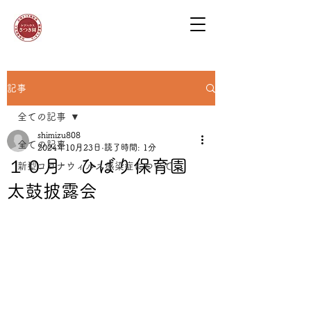
記事
全ての記事
shimizu808
全ての記事
2024年10月23日
読了時間: 1分
１０月 ひばり保育園
新型コロナウィルス感染症について
太鼓披露会