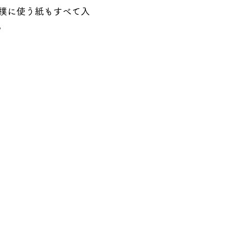
撲に使う紙もすべて入
。