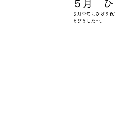
５月 ひ
５月中旬にひばり保
そびました～。